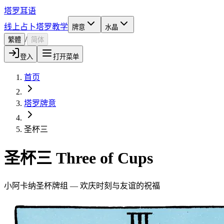
塔罗耳语
线上占卜
塔罗教学
牌意
水晶
/
繁體
简体
登入
打开菜单
首页
塔罗牌意
圣杯三
圣杯三 Three of Cups
小阿卡纳圣杯牌组 — 欢庆时刻与友谊的祝福