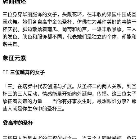
牌面描述
三位身穿华丽服饰的女子，头戴花环，在丰收的果园中围成圆
圈欢舞。她们各自高举金色圣杯，仿佛在为某件美好的事情干
杯庆祝。脚边散落着南瓜、葡萄和葫芦，一派丰收景象。三人
的发色、肤色和服饰都不同，代表她们是独立的个体，却能和
谐共舞。
象征元素
👯‍♀
️ 三位跳舞的女子
「三」在塔罗中代表创造与扩展。从圣杯二的两人关系，到圣
杯三的三人互动，情感能量开始向外延伸、传播。这三位女子
象征着友谊的力量——当你有好事发生时，最想跟谁分享？那
些人就是你生命中的圣杯三。
🏆
高举的圣杯
干杯是人类最古老的庆祝仪式之一。当三个人同时举杯，象征