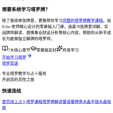
想要系统学习塔罗牌？
除了查阅单张牌意，更推荐你学习
完整的塔罗牌教学课程
。由
Echo 老师精心设计的零基础入门课，涵盖
78张牌意详解
、
实
战牌阵解读
、
感情事业财运分析
等核心内容，帮助你从新手成
长为能够独立解牌的塔罗师。
7大核心章节
零基础友好
终身学习
开始学习塔罗
塔罗耳语
专业塔罗教学与占卜服务
开启您的灵性之旅
快速连结
首页
线上占卜
塔罗课程
塔罗牌解读
雷诺曼牌意
水晶手链
水晶指
南