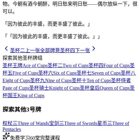
物。今朝有酒今朝醉，明日愁来明日愁——偶尔放纵一下，很
可以。
「因为彼此的丰盛，而更丰盛了彼此。」
「
「因为彼此的丰盛，而更丰盛了彼此。」
」
圣杯二
上一张
全部牌意
圣杯四
下一张
探索其他圣杯牌组
圣杯王牌
Ace of Cups
圣杯二
Two of Cups
圣杯四
Four of Cups
圣
杯五
Five of Cups
圣杯六
Six of Cups
圣杯七
Seven of Cups
圣杯八
Eight of Cups
圣杯九
Nine of Cups
圣杯十
Ten of Cups
圣杯侍者
Page of Cups
圣杯骑士
Knight of Cups
圣杯皇后
Queen of Cups
圣
杯国王
King of Cups
探索其他3号牌
权杖三
Three of Wands
宝剑三
Three of Swords
星币三
Three of
Pentacles
免费学习
60堂完整课程