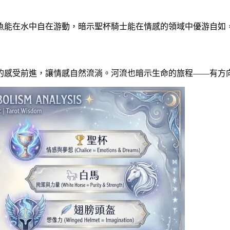
魚能在水中自在游動，暗示聖杯騎士能在情感的領域中優游自如
的感受前進，讓情感自然流淌。河流也暗示生命的旅程——有方