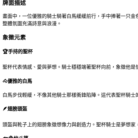
牌面描述
畫面中，一位優雅的騎士騎著白馬緩緩前行，手中捧著一只金
整體氛圍充滿詩意與浪漫。
象徵元素
🏆
手持的聖杯
聖杯代表情感、愛與夢想。騎士穩穩端著聖杯向前，象徵他是
🐴
優雅的白馬
白馬步伐輕緩，不像其他騎士那樣衝鋒陷陣。這代表聖杯騎士
🪶
翅膀頭盔
頭盔與靴子上的翅膀象徵想像力與創造力。聖杯騎士是夢想家