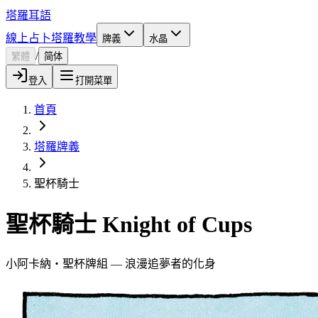
塔羅耳語
線上占卜
塔羅教學
牌義
水晶
/
繁體
简体
登入
打開菜單
首頁
塔羅牌義
聖杯騎士
聖杯騎士 Knight of Cups
小阿卡納・聖杯牌組 — 浪漫追夢者的化身