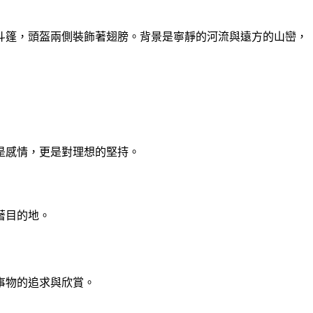
斗篷，頭盔兩側裝飾著翅膀。背景是寧靜的河流與遠方的山巒，
是感情，更是對理想的堅持。
著目的地。
事物的追求與欣賞。