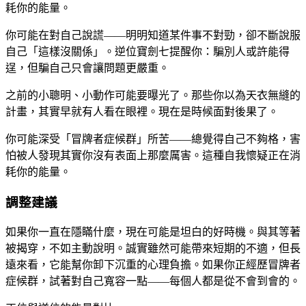
耗你的能量。
你可能在對自己說謊——明明知道某件事不對勁，卻不斷說服
自己「這樣沒關係」。逆位寶劍七提醒你：騙別人或許能得
逞，但騙自己只會讓問題更嚴重。
之前的小聰明、小動作可能要曝光了。那些你以為天衣無縫的
計畫，其實早就有人看在眼裡。現在是時候面對後果了。
你可能深受「冒牌者症候群」所苦——總覺得自己不夠格，害
怕被人發現其實你沒有表面上那麼厲害。這種自我懷疑正在消
耗你的能量。
調整建議
如果你一直在隱瞞什麼，現在可能是坦白的好時機。與其等著
被揭穿，不如主動說明。誠實雖然可能帶來短期的不適，但長
遠來看，它能幫你卸下沉重的心理負擔。如果你正經歷冒牌者
症候群，試著對自己寬容一點——每個人都是從不會到會的。