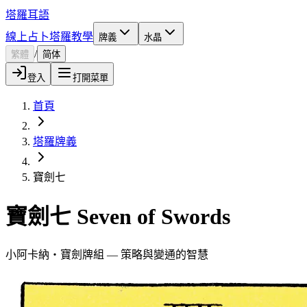
塔羅耳語
線上占卜
塔羅教學
牌義
水晶
/
繁體
简体
登入
打開菜單
首頁
塔羅牌義
寶劍七
寶劍七 Seven of Swords
小阿卡納・寶劍牌組 — 策略與變通的智慧