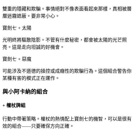
雙重的隱藏和欺騙。事情絕對不像表面看起來那樣，真相被層
層迷霧遮蔽。要非常小心。
寶劍七 + 太陽
光明終將驅散陰影。不管有什麼秘密，都會被太陽的光芒照
亮。這是走向坦誠的好機會。
寶劍七 + 惡魔
可能涉及不道德的操控或成癮性的欺騙行為。這個組合警告你
某種有害的模式正在運作。
與小阿卡納的組合
+
權杖牌組
行動中帶著策略。權杖的熱情配上寶劍七的機智，可以是很有
效的組合——只要確保方向正確。