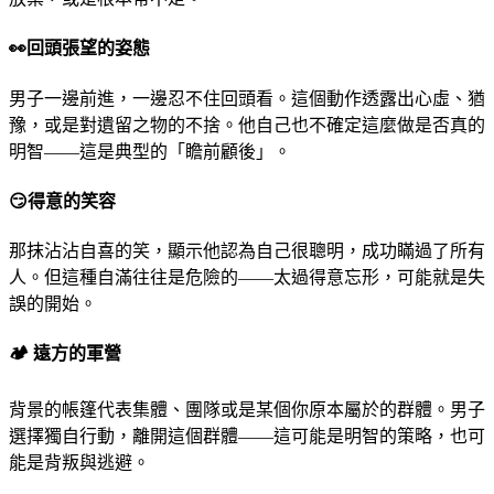
👀
回頭張望的姿態
男子一邊前進，一邊忍不住回頭看。這個動作透露出心虛、猶
豫，或是對遺留之物的不捨。他自己也不確定這麼做是否真的
明智——這是典型的「瞻前顧後」。
😏
得意的笑容
那抹沾沾自喜的笑，顯示他認為自己很聰明，成功瞞過了所有
人。但這種自滿往往是危險的——太過得意忘形，可能就是失
誤的開始。
🏕
️ 遠方的軍營
背景的帳篷代表集體、團隊或是某個你原本屬於的群體。男子
選擇獨自行動，離開這個群體——這可能是明智的策略，也可
能是背叛與逃避。