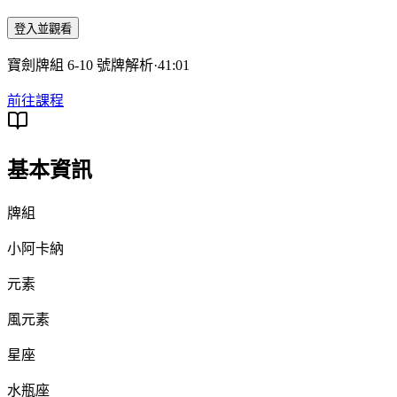
登入並觀看
寶劍牌組 6-10 號牌解析
·
41:01
前往課程
基本資訊
牌組
小阿卡納
元素
風元素
星座
水瓶座