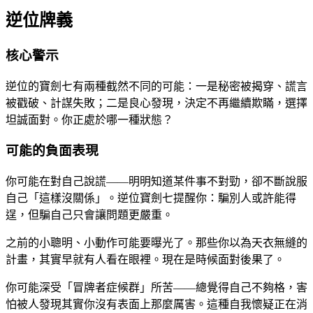
逆位牌義
核心警示
逆位的寶劍七有兩種截然不同的可能：一是秘密被揭穿、謊言
被戳破、計謀失敗；二是良心發現，決定不再繼續欺瞞，選擇
坦誠面對。你正處於哪一種狀態？
可能的負面表現
你可能在對自己說謊——明明知道某件事不對勁，卻不斷說服
自己「這樣沒關係」。逆位寶劍七提醒你：騙別人或許能得
逞，但騙自己只會讓問題更嚴重。
之前的小聰明、小動作可能要曝光了。那些你以為天衣無縫的
計畫，其實早就有人看在眼裡。現在是時候面對後果了。
你可能深受「冒牌者症候群」所苦——總覺得自己不夠格，害
怕被人發現其實你沒有表面上那麼厲害。這種自我懷疑正在消