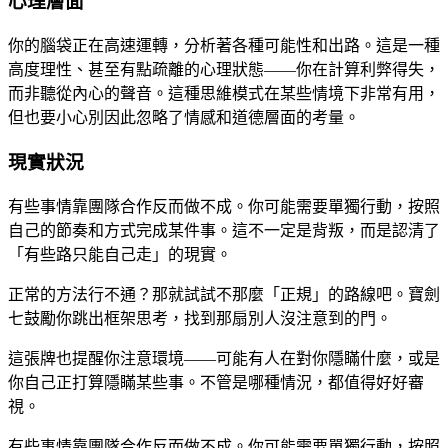
心理層面
你的腦袋正在高速運轉，分析著各種可能性和出路。這是一種
高度理性、甚至有點疏離的心理狀態——你在計算利弊得失，
而非聽從內心的聲音。這種思維模式在某些情境下非常有用，
但也要小心別因此忽略了情感和道德層面的考量。
現實狀況
有些事情靠團隊合作反而做不成。你可能需要單獨行動，按照
自己的節奏和方式完成某件事。這不一定是背叛，而是認清了
「有些路只能自己走」的現實。
正常的方法行不通？那就試試不那麼「正規」的路線吧。寶劍
七鼓勵你跳出框架思考，找到那扇別人沒注意到的門。
這張牌也提醒你注意環境——可能有人在對你隱瞞什麼，或是
你自己正打算隱瞞某些事。不管是哪種情況，都值得好好審
視。
有些事情靠團隊合作反而做不成。你可能需要單獨行動，按照