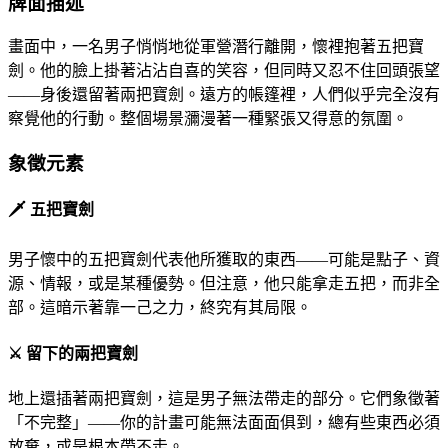
牌面描述
畫面中，一名男子悄悄地從軍營潛行離開，懷裡抱著五把寶
劍。他的臉上掛著沾沾自喜的笑容，但同時又忍不住回頭張望
——身後還留著兩把寶劍。遠方的帳篷裡，人們似乎完全沒有
察覺他的行動。整個場景瀰漫著一種緊張又得意的氛圍。
象徵元素
🗡
️ 五把寶劍
男子懷中的五把寶劍代表他所獲取的東西——可能是點子、資
源、情報，或是某種優勢。但注意，他只能拿走五把，而非全
部。這暗示著靠一己之力，終究有其局限。
⚔
️ 留下的兩把寶劍
地上還插著兩把寶劍，這是男子無法帶走的部分。它們象徵著
「不完整」——你的計畫可能無法面面俱到，總有些東西必須
放棄，或是根本帶不走。