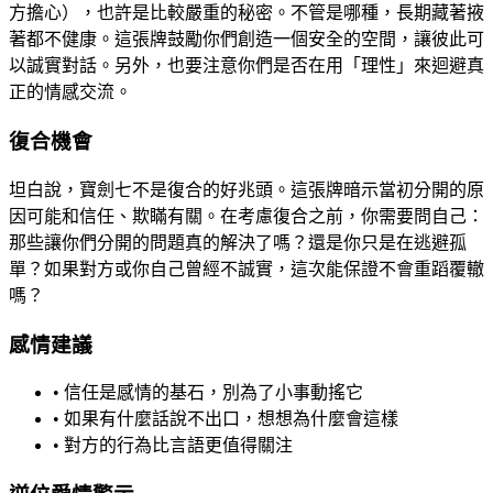
方擔心），也許是比較嚴重的秘密。不管是哪種，長期藏著掖
著都不健康。這張牌鼓勵你們創造一個安全的空間，讓彼此可
以誠實對話。另外，也要注意你們是否在用「理性」來迴避真
正的情感交流。
復合機會
坦白說，寶劍七不是復合的好兆頭。這張牌暗示當初分開的原
因可能和信任、欺瞞有關。在考慮復合之前，你需要問自己：
那些讓你們分開的問題真的解決了嗎？還是你只是在逃避孤
單？如果對方或你自己曾經不誠實，這次能保證不會重蹈覆轍
嗎？
感情建議
• 信任是感情的基石，別為了小事動搖它
• 如果有什麼話說不出口，想想為什麼會這樣
• 對方的行為比言語更值得關注