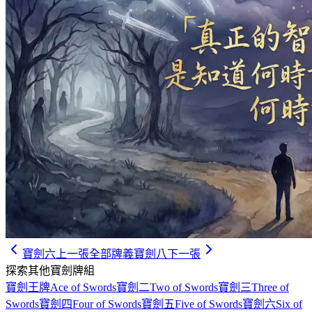
寶劍六
上一張
全部牌義
寶劍八
下一張
探索其他寶劍牌組
寶劍王牌
Ace of Swords
寶劍二
Two of Swords
寶劍三
Three of
Swords
寶劍四
Four of Swords
寶劍五
Five of Swords
寶劍六
Six of