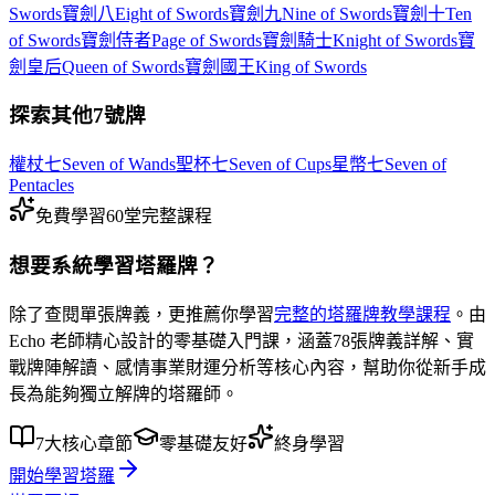
Swords
寶劍八
Eight of Swords
寶劍九
Nine of Swords
寶劍十
Ten
of Swords
寶劍侍者
Page of Swords
寶劍騎士
Knight of Swords
寶
劍皇后
Queen of Swords
寶劍國王
King of Swords
探索其他7號牌
權杖七
Seven of Wands
聖杯七
Seven of Cups
星幣七
Seven of
Pentacles
免費學習
60堂完整課程
想要系統學習塔羅牌？
除了查閱單張牌義，更推薦你學習
完整的塔羅牌教學課程
。由
Echo 老師精心設計的零基礎入門課，涵蓋
78張牌義詳解
、
實
戰牌陣解讀
、
感情事業財運分析
等核心內容，幫助你從新手成
長為能夠獨立解牌的塔羅師。
7大核心章節
零基礎友好
終身學習
開始學習塔羅