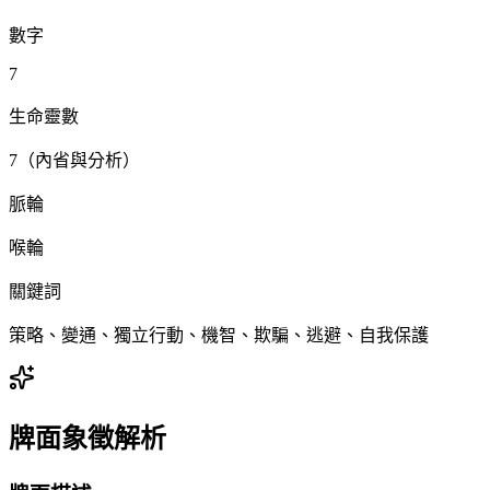
數字
7
生命靈數
7（內省與分析）
脈輪
喉輪
關鍵詞
策略、變通、獨立行動、機智、欺騙、逃避、自我保護
牌面象徵解析