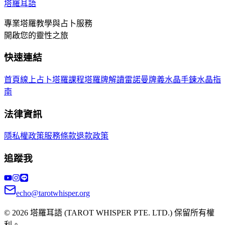
塔羅耳語
專業塔羅教學與占卜服務
開啟您的靈性之旅
快速連結
首頁
線上占卜
塔羅課程
塔羅牌解讀
雷諾曼牌義
水晶手鍊
水晶指
南
法律資訊
隱私權政策
服務條款
退款政策
追蹤我
echo@tarotwhisper.org
©
2026
塔羅耳語
(TAROT WHISPER PTE. LTD.) 保留所有權
利。