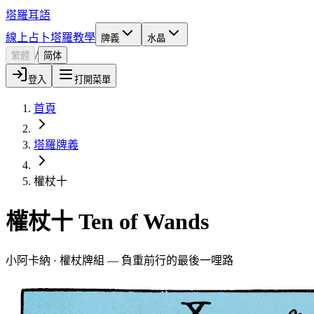
塔羅耳語
線上占卜
塔羅教學
牌義
水晶
/
繁體
简体
登入
打開菜單
首頁
塔羅牌義
權杖十
權杖十 Ten of Wands
小阿卡納 · 權杖牌組 — 負重前行的最後一哩路