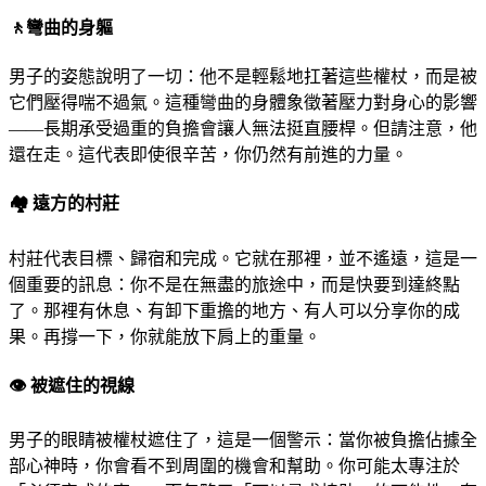
🚶
彎曲的身軀
男子的姿態說明了一切：他不是輕鬆地扛著這些權杖，而是被
它們壓得喘不過氣。這種彎曲的身體象徵著壓力對身心的影響
——長期承受過重的負擔會讓人無法挺直腰桿。但請注意，他
還在走。這代表即使很辛苦，你仍然有前進的力量。
🏘
️ 遠方的村莊
村莊代表目標、歸宿和完成。它就在那裡，並不遙遠，這是一
個重要的訊息：你不是在無盡的旅途中，而是快要到達終點
了。那裡有休息、有卸下重擔的地方、有人可以分享你的成
果。再撐一下，你就能放下肩上的重量。
👁
️ 被遮住的視線
男子的眼睛被權杖遮住了，這是一個警示：當你被負擔佔據全
部心神時，你會看不到周圍的機會和幫助。你可能太專注於