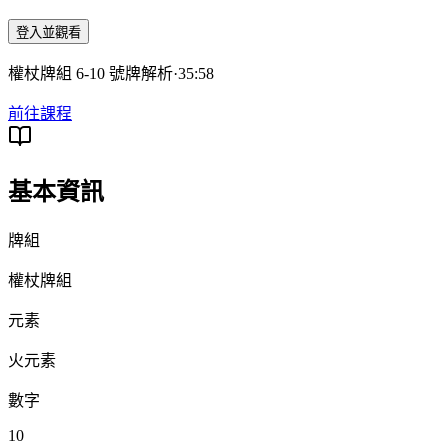
登入並觀看
權杖牌組 6-10 號牌解析
·
35:58
前往課程
基本資訊
牌組
權杖牌組
元素
火元素
數字
10