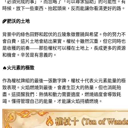
「必須完成的事」，而忽略了「可以尋求協助」的可能性。有
時候，放下一些東西、抬起頭來，反而能讓你看清更好的路。
🌾
肥沃的土地
背景中的綠色田野和起伏的丘陵象徵豐饒與希望。你的努力不
會白費，這片土地會結出果實。權杖十雖然沉重，但它同時也
是收穫的前奏——那些權杖可以種在土地上，長成更多的資源
和機會。辛苦是有意義的。
🔥
火元素的極致
作為權杖牌組的最後一張數字牌，權杖十代表火元素能量的極
致表現。火焰燃燒到最後，會產生巨大的熱量，但也消耗殆
盡。這提醒我們：熱情和動力需要適度，燃燒過度會導致耗
竭。懂得管理自己的能量，才能讓火焰持續燃燒。