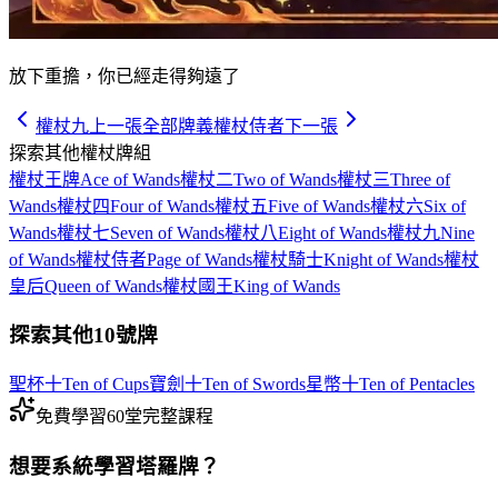
放下重擔，你已經走得夠遠了
權杖九
上一張
全部牌義
權杖侍者
下一張
探索其他權杖牌組
權杖王牌
Ace of Wands
權杖二
Two of Wands
權杖三
Three of
Wands
權杖四
Four of Wands
權杖五
Five of Wands
權杖六
Six of
Wands
權杖七
Seven of Wands
權杖八
Eight of Wands
權杖九
Nine
of Wands
權杖侍者
Page of Wands
權杖騎士
Knight of Wands
權杖
皇后
Queen of Wands
權杖國王
King of Wands
探索其他10號牌
聖杯十
Ten of Cups
寶劍十
Ten of Swords
星幣十
Ten of Pentacles
免費學習
60堂完整課程
想要系統學習塔羅牌？