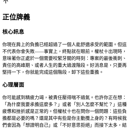
正位牌義
核心訊息
你現在肩上的負擔已經超過了一個人能舒適承受的範圍。但這
不代表你會失敗——事實上，終點就在眼前。權杖十出現時，
意味著你正處於一個需要咬緊牙關的時刻：專案的最後衝刺、
責任的高峰期、或者人生的重大過渡階段。好消息是，只要再
堅持一下，你就能完成這個階段，卸下這些重擔。
心理層面
你可能感到精疲力竭，被責任壓得喘不過氣。也許你正在想：
「為什麼我要承擔這麼多？」或者「別人怎麼不幫忙？」這種
疲憊和挫折感是正常的。但權杖十也在問你一個問題：這些負
擔都是必要的嗎？還是其中有些是你主動攬上身的？有時候我
們會因為「想證明自己」或「不好意思拒絕」而接下太多，結