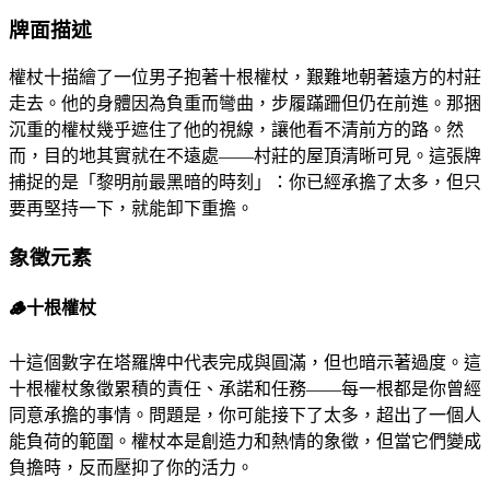
牌面描述
權杖十描繪了一位男子抱著十根權杖，艱難地朝著遠方的村莊
走去。他的身體因為負重而彎曲，步履蹣跚但仍在前進。那捆
沉重的權杖幾乎遮住了他的視線，讓他看不清前方的路。然
而，目的地其實就在不遠處——村莊的屋頂清晰可見。這張牌
捕捉的是「黎明前最黑暗的時刻」：你已經承擔了太多，但只
要再堅持一下，就能卸下重擔。
象徵元素
🪵
十根權杖
十這個數字在塔羅牌中代表完成與圓滿，但也暗示著過度。這
十根權杖象徵累積的責任、承諾和任務——每一根都是你曾經
同意承擔的事情。問題是，你可能接下了太多，超出了一個人
能負荷的範圍。權杖本是創造力和熱情的象徵，但當它們變成
負擔時，反而壓抑了你的活力。