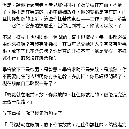
但是，請你抬頭看看。看見那個村莊了嗎？就在前面，不遠
了。你不是在無盡的荒野中孤獨跋涉，你的終點是存在的，而
且比你想像的更近。這些你扛著的東西——工作、責任、承諾
——它們不會永遠這麼重。當你走到村莊，你就可以放下了。
不過，權杖十也想問你一個問題：這十根權杖，每一根都必須
由你來扛嗎？有沒有哪幾根，其實可以交給別人？有沒有哪幾
根，放下了也不會怎樣？你是真的非扛不可，還是覺得「不扛
就不行」的想法在綁架你？
學會放下不是軟弱，是智慧。學會求助不是失敗，是成熟。你
不需要向任何人證明你有多能幹、多能扛。你已經證明過了，
現在該讓自己輕鬆一點了。
「終點就在眼前。放下你能放的，扛住你該扛的，然後走完這
最後一段路。」
放下重擔，你已經走得夠遠了
「
「終點就在眼前。放下你能放的，扛住你該扛的，然後走完