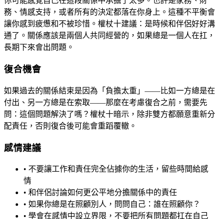
你可能感覺自己在這段關係中承擔了太多。也許是家務、財
務、情感支持，或者所有的決定都落在你身上。這種不平衡會
讓你感到疲憊和不被珍惜。權杖十建議：是時候和伴侶好好溝
通了。關係應該是兩個人共同經營的，如果總是一個人在扛，
長期下來會出問題。
復合機會
如果過去的關係結束是因為「負擔太重」——比如一方總是在
付出、另一方總是在索取——那麼在考慮復合之前，需要先
問：這個問題解決了嗎？權杖十暗示，除非雙方都願意重新分
配責任，否則復合後可能會重蹈覆轍。
感情建議
• 不要讓工作和責任完全佔據你的生活，留些時間給感
情
• 和伴侶討論如何更公平地分擔關係中的責任
• 如果你總是在照顧別人，問問自己：誰在照顧你？
• 學會在感情中設立界限，不要把所有問題都扛在自己