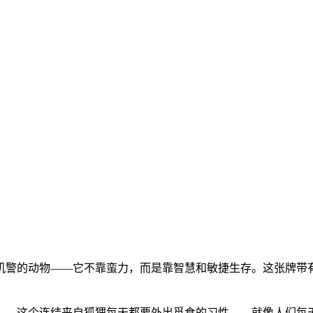
机警的动物——它不靠蛮力，而是靠智慧和敏捷生存。这张牌带
」。这个连结来自狐狸每天都要外出觅食的习性——就像人们每