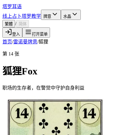
塔罗耳语
线上占卜
塔罗教学
牌意
水晶
/
繁體
简体
登入
打开菜单
首页
/
雷诺曼牌意
/
狐狸
第 14 张
狐狸
Fox
职场的生存者，在警觉中守护自身利益