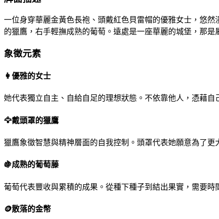
一位身穿華麗金黃色長袍、頭戴紅色貝雷帽的優雅女士，悠然
的獵鷹，右手輕撫成熟的葡萄。遠處是一座華麗的城堡，那是
象徵元素
👩
優雅的女士
她代表獨立自主、自給自足的理想狀態。不依靠他人，憑藉自
🦅
戴頭罩的獵鷹
獵鷹象徵智慧與精神層面的自我控制。頭罩代表她願意為了更
🍇
成熟的葡萄藤
葡萄代表豐收與累積的成果。從種下種子到結出果實，需要時
🪙
散落的金幣