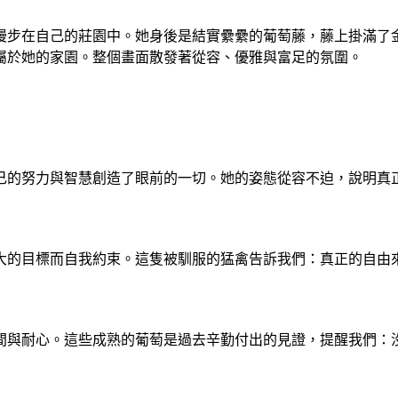
漫步在自己的莊園中。她身後是結實纍纍的葡萄藤，藤上掛滿了
屬於她的家園。整個畫面散發著從容、優雅與富足的氛圍。
己的努力與智慧創造了眼前的一切。她的姿態從容不迫，說明真
大的目標而自我約束。這隻被馴服的猛禽告訴我們：真正的自由
間與耐心。這些成熟的葡萄是過去辛勤付出的見證，提醒我們：