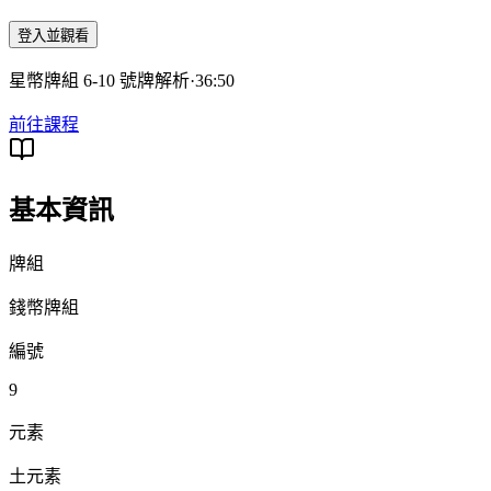
登入並觀看
星幣牌組 6-10 號牌解析
·
36:50
前往課程
基本資訊
牌組
錢幣牌組
編號
9
元素
土元素