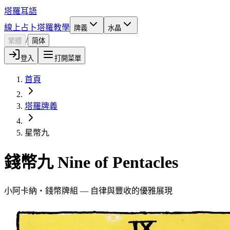
塔羅耳語
線上占卜
塔羅教學
牌義
水晶
/
繁體
简体
登入
打開菜單
首頁
塔羅牌義
星幣九
錢幣九 Nine of Pentacles
小阿卡納・錢幣牌組 — 自律與豐收的優雅展現