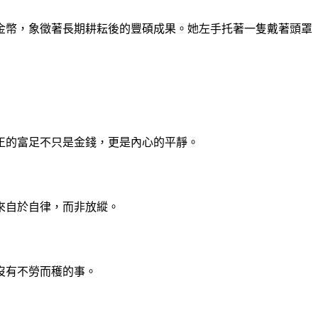
金幣，象徵著長期耕耘後的豐碩成果。她左手托著一隻戴著頭罩
正的富足不只是金錢，更是內心的平靜。
來自於自律，而非放縱。
沒有不勞而穫的事。