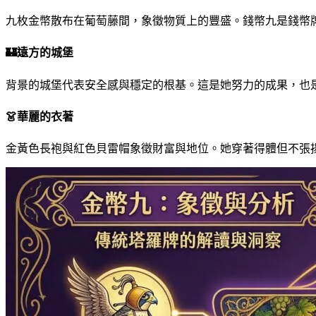
九枚金幣散布在葡萄藤間，象徵物質上的豐盛。錢幣九是錢幣
🏰
遠方的城堡
背景的城堡代表安全感與穩定的根基。這是她努力的成果，也
👗
華麗的衣著
金黃色長袍與紅色貝雷帽象徵財富與地位。她穿著得體但不張