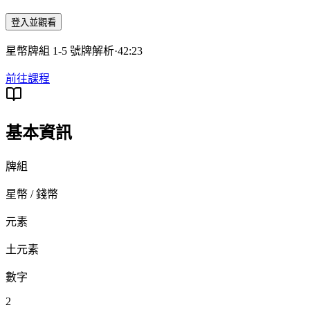
登入並觀看
星幣牌組 1-5 號牌解析
·
42:23
前往課程
基本資訊
牌組
星幣 / 錢幣
元素
土元素
數字
2