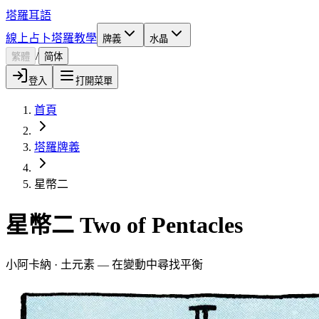
塔羅耳語
線上占卜
塔羅教學
牌義
水晶
/
繁體
简体
登入
打開菜單
首頁
塔羅牌義
星幣二
星幣二 Two of Pentacles
小阿卡納 · 土元素 — 在變動中尋找平衡