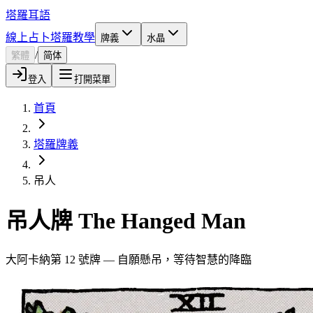
塔羅耳語
線上占卜
塔羅教學
牌義
水晶
/
繁體
简体
登入
打開菜單
首頁
塔羅牌義
吊人
吊人牌 The Hanged Man
大阿卡納第 12 號牌 — 自願懸吊，等待智慧的降臨