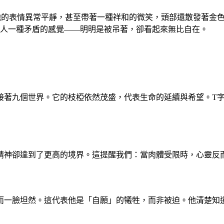
他的表情異常平靜，甚至帶著一種祥和的微笑，頭部還散發著金
給人一種矛盾的感覺——明明是被吊著，卻看起來無比自在。
接著九個世界。它的枝椏依然茂盛，代表生命的延續與希望。T
精神卻達到了更高的境界。這提醒我們：當肉體受限時，心靈反
而一臉坦然。這代表他是「自願」的犧牲，而非被迫。他清楚知