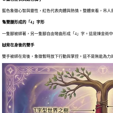
藍色象徵心智與靈性，紅色代表肉體與熱情。整體來看，吊人
🔢
雙腿形成的「4」字形
一隻腳被綁著，另一隻腳自由彎曲形成「4」字。這是煉金術
🙌
背在身後的雙手
雙手被綁在背後，象徵暫時放下行動與掌控。這不是無能為力