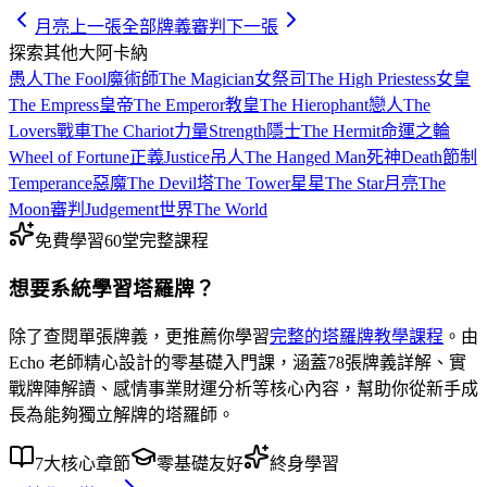
月亮
上一張
全部牌義
審判
下一張
探索其他大阿卡納
愚人
The Fool
魔術師
The Magician
女祭司
The High Priestess
女皇
The Empress
皇帝
The Emperor
教皇
The Hierophant
戀人
The
Lovers
戰車
The Chariot
力量
Strength
隱士
The Hermit
命運之輪
Wheel of Fortune
正義
Justice
吊人
The Hanged Man
死神
Death
節制
Temperance
惡魔
The Devil
塔
The Tower
星星
The Star
月亮
The
Moon
審判
Judgement
世界
The World
免費學習
60堂完整課程
想要系統學習塔羅牌？
除了查閱單張牌義，更推薦你學習
完整的塔羅牌教學課程
。由
Echo 老師精心設計的零基礎入門課，涵蓋
78張牌義詳解
、
實
戰牌陣解讀
、
感情事業財運分析
等核心內容，幫助你從新手成
長為能夠獨立解牌的塔羅師。
7大核心章節
零基礎友好
終身學習