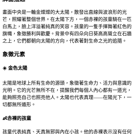
畫面中央是一輪金燦燦的大太陽，散發出直線與波浪形的光
芒，照耀著整個世界。在太陽下方，一個赤裸的孩童騎在一匹
白馬上，臉上洋溢著純真的笑容。孩童的一隻手揮舞著紅色的
旗幟，象徵勝利與歡慶。背景中有四朵向日葵高高聳立在石牆
之上，它們都朝向太陽的方向，代表著對生命之光的追隨。
象徵元素
☀
️ 金色太陽
太陽是地球上所有生命的源頭，象徵著生命力、活力與意識的
光明。它的光芒無所不在，提醒我們每個人內心都有一道光，
能夠照亮自己也照亮他人。太陽也代表真理——在陽光下，一
切都無所遁形。
👶
赤裸的孩童
孩童代表純真、天真無邪與內在小孩。他的赤裸表示沒有任何