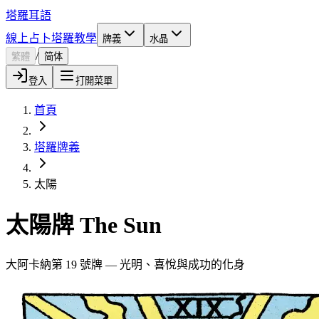
塔羅耳語
線上占卜
塔羅教學
牌義
水晶
/
繁體
简体
登入
打開菜單
首頁
塔羅牌義
太陽
太陽牌 The Sun
大阿卡納第 19 號牌 — 光明、喜悅與成功的化身