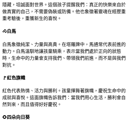
隱藏，坦誠面對世界。這個孩子提醒我們：真正的快樂來自於
做真實的自己，不需要偽裝或防備。他也象徵著靈魂在經歷重
重考驗後，重獲新生的喜悅。
🐴
白馬
白馬象徵純潔、力量與高貴。在塔羅牌中，馬通常代表前進的
動力。白馬溫馴地讓孩童騎乘，表示當我們處於正向的狀態
時，生命中的力量會支持我們、帶領我們前進，而不是與我們
對抗。
🚩
紅色旗幟
紅色代表熱情、活力與勝利。孩童揮舞著旗幟，慶祝生命中的
成就與喜悅。這面旗幟告訴我們：當我們用心生活，勝利會自
然到來，而且值得好好慶祝。
🌻
四朵向日葵