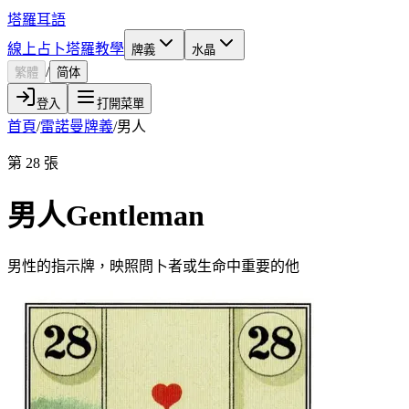
塔羅耳語
線上占卜
塔羅教學
牌義
水晶
/
繁體
简体
登入
打開菜單
首頁
/
雷諾曼牌義
/
男人
第 28 張
男人
Gentleman
男性的指示牌，映照問卜者或生命中重要的他