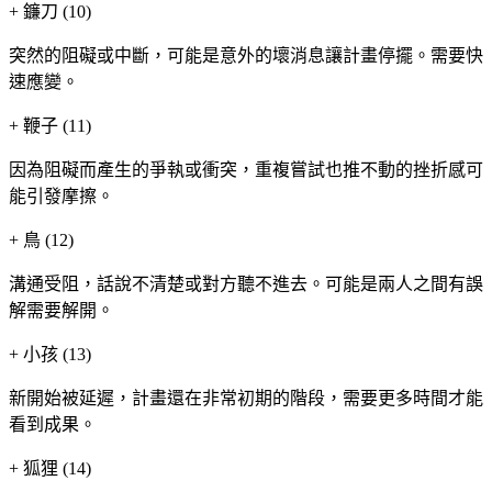
+
鐮刀 (10)
突然的阻礙或中斷，可能是意外的壞消息讓計畫停擺。需要快
速應變。
+
鞭子 (11)
因為阻礙而產生的爭執或衝突，重複嘗試也推不動的挫折感可
能引發摩擦。
+
鳥 (12)
溝通受阻，話說不清楚或對方聽不進去。可能是兩人之間有誤
解需要解開。
+
小孩 (13)
新開始被延遲，計畫還在非常初期的階段，需要更多時間才能
看到成果。
+
狐狸 (14)