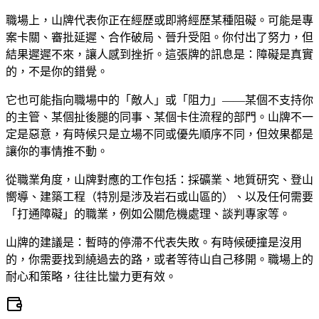
職場上，山牌代表你正在經歷或即將經歷某種阻礙。可能是專
案卡關、審批延遲、合作破局、晉升受阻。你付出了努力，但
結果遲遲不來，讓人感到挫折。這張牌的訊息是：障礙是真實
的，不是你的錯覺。
它也可能指向職場中的「敵人」或「阻力」——某個不支持你
的主管、某個扯後腿的同事、某個卡住流程的部門。山牌不一
定是惡意，有時候只是立場不同或優先順序不同，但效果都是
讓你的事情推不動。
從職業角度，山牌對應的工作包括：採礦業、地質研究、登山
嚮導、建築工程（特別是涉及岩石或山區的）、以及任何需要
「打通障礙」的職業，例如公關危機處理、談判專家等。
山牌的建議是：暫時的停滯不代表失敗。有時候硬撞是沒用
的，你需要找到繞過去的路，或者等待山自己移開。職場上的
耐心和策略，往往比蠻力更有效。