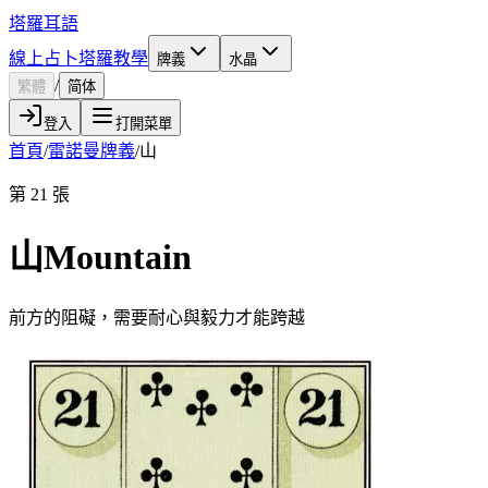
塔羅耳語
線上占卜
塔羅教學
牌義
水晶
/
繁體
简体
登入
打開菜單
首頁
/
雷諾曼牌義
/
山
第 21 張
山
Mountain
前方的阻礙，需要耐心與毅力才能跨越