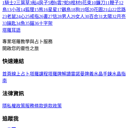
1
騎士
2
三葉草
3
船
4
房子
5
樹
6
雲
7
蛇
8
棺材
9
花束
10
鐮刀
11
鞭子
12
鳥
13
小孩
14
狐狸
15
熊
16
星星
17
鸛鳥
18
狗
19
塔
20
花園
21
山
22
岔路
23
老鼠
24
心
25
戒指
26
書
27
信
28
男人
29
女人
30
百合
31
太陽
32
月亮
33
鑰匙
34
魚
35
錨
36
十字架
塔羅耳語
專業塔羅教學與占卜服務
開啟您的靈性之旅
快速連結
首頁
線上占卜
塔羅課程
塔羅牌解讀
雷諾曼牌義
水晶手鍊
水晶指
南
法律資訊
隱私權政策
服務條款
退款政策
追蹤我