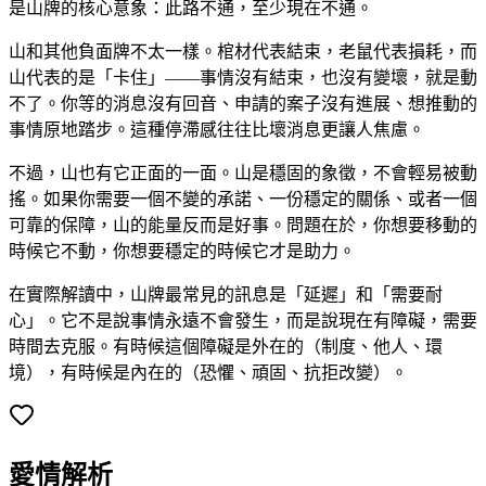
是山牌的核心意象：此路不通，至少現在不通。
山和其他負面牌不太一樣。棺材代表結束，老鼠代表損耗，而
山代表的是「卡住」——事情沒有結束，也沒有變壞，就是動
不了。你等的消息沒有回音、申請的案子沒有進展、想推動的
事情原地踏步。這種停滯感往往比壞消息更讓人焦慮。
不過，山也有它正面的一面。山是穩固的象徵，不會輕易被動
搖。如果你需要一個不變的承諾、一份穩定的關係、或者一個
可靠的保障，山的能量反而是好事。問題在於，你想要移動的
時候它不動，你想要穩定的時候它才是助力。
在實際解讀中，山牌最常見的訊息是「延遲」和「需要耐
心」。它不是說事情永遠不會發生，而是說現在有障礙，需要
時間去克服。有時候這個障礙是外在的（制度、他人、環
境），有時候是內在的（恐懼、頑固、抗拒改變）。
愛情解析